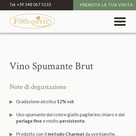
Tel:
+39 348 067 5133
PRENOTA LA TUA VISITA
Vino Spumante Brut
Note di degustazione
Gradazione alcolica
12% vol
.
Uno spumante dal colore giallo paglierino chiaro e dal
perlage fine
e molto
persistente
.
Prodotto con il
metodo Charmat
da uve bianche.