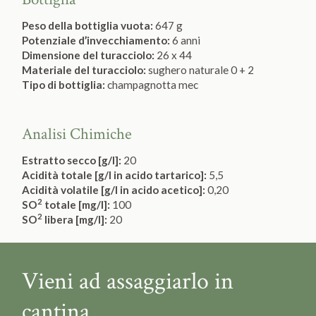
Peso della bottiglia vuota:
647 g
Potenziale d’invecchiamento:
6 anni
Dimensione del turacciolo:
26 x 44
Materiale del turacciolo:
sughero naturale 0 + 2
Tipo di bottiglia:
champagnotta mec
Analisi Chimiche
Estratto secco [g/l]:
20
Acidità totale [g/l in acido tartarico]:
5,5
Acidità volatile [g/l in acido acetico]:
0,20
2
SO
totale [mg/l]:
100
2
SO
libera [mg/l]:
20
Vieni ad assaggiarlo in
cantina