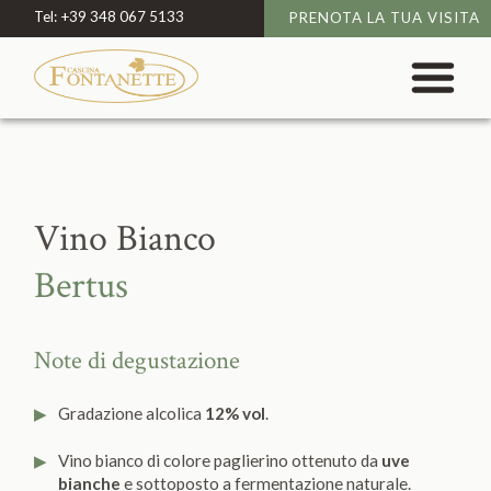
Tel:
+39 348 067 5133
PRENOTA LA TUA VISITA
Vino Bianco
Bertus
Note di degustazione
Gradazione alcolica
12% vol
.
Vino bianco di colore paglierino ottenuto da
uve
bianche
e sottoposto a fermentazione naturale.