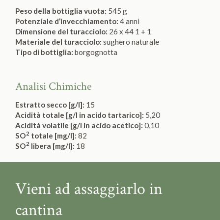
Peso della bottiglia vuota:
545 g
Potenziale d’invecchiamento:
4 anni
Dimensione del turacciolo:
26 x 44 1 + 1
Materiale del turacciolo:
sughero naturale
Tipo di bottiglia:
borgognotta
Analisi Chimiche
Estratto secco [g/l]:
15
Acidità totale [g/l in acido tartarico]:
5,20
Acidità volatile [g/l in acido acetico]:
0,10
2
SO
totale [mg/l]:
82
2
SO
libera [mg/l]:
18
Vieni ad assaggiarlo in
cantina