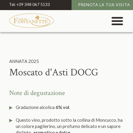
Tel:
+39 348 067 5133
PRENOTA LA TUA VISITA
ANNATA
2025
Moscato d'Asti DOCG
Note di degustazione
Gradazione alcolica
6% vol
.
Questo vino, prodotto sotto la collina di Moncucco, ha
un colore paglierino, un profumo delicato e un sapore
distinto,
aromatico
e
dolce
.