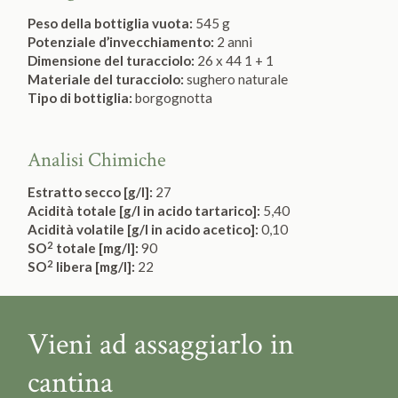
Peso della bottiglia vuota:
545 g
Potenziale d’invecchiamento:
2 anni
Dimensione del turacciolo:
26 x 44 1 + 1
Materiale del turacciolo:
sughero naturale
Tipo di bottiglia:
borgognotta
Analisi Chimiche
Estratto secco [g/l]:
27
Acidità totale [g/l in acido tartarico]:
5,40
Acidità volatile [g/l in acido acetico]:
0,10
2
SO
totale [mg/l]:
90
2
SO
libera [mg/l]:
22
Vieni ad assaggiarlo in
cantina