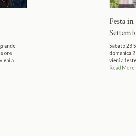
Festa i
Settemb
 grande
Sabato 28 S
le ore
domenica 29
vieni a
vieni a fes
Read More