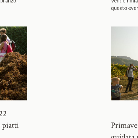
 pranzo,
Vendemmia 2
questo even
22
piatti
Primave
guidata 