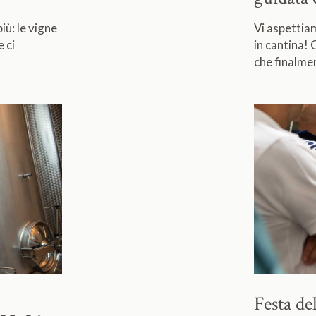
ù: le vigne
Vi aspettiam
e ci
in cantina!
che finalme
Festa d