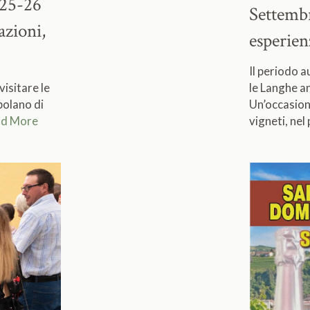
 25-26
Settemb
zioni,
esperienz
Il periodo a
isitare le
le Langhe a
opolano di
Un’occasione
d More
vigneti, nel