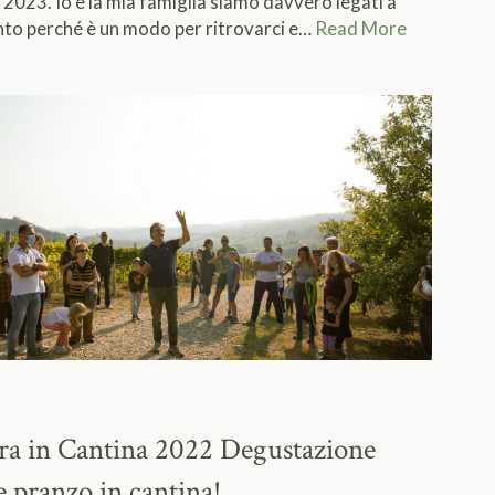
023. Io e la mia famiglia siamo davvero legati a
to perché è un modo per ritrovarci e…
Read More
ra in Cantina 2022
Degustazione
e pranzo in cantina!