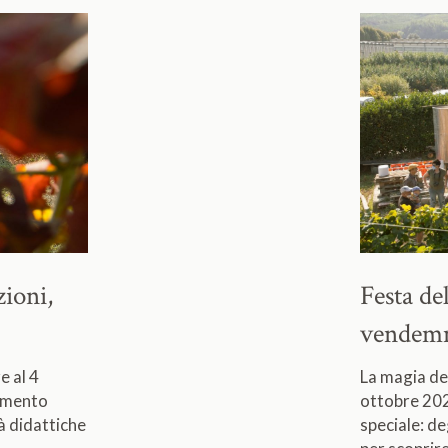
zioni,
Festa d
vendemmi
e al 4
La magia de
momento
ottobre 202
à didattiche
speciale: de